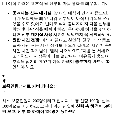
🙅‍♀️ 예식 간격은 결혼식 날 신부의 마음 평화를 좌우합니다.
쫓겨나는 신부 대기실:
앞 타임 예식과 간격이 좁으면,
내가 도착했을 때 앞 타임 신부님이 아직 대기실을 쓰고
있을 수도 있어요. 반대로 식이 끝나자마자 다음 신부를
위해 후다닥 짐을 빼줘야 하죠. 우아하게 하객을 맞이하
려면
신부 대기실 사용 시간
이 넉넉한지 꼭 체크하세요.
원판 사진 전쟁:
예식이 끝나고 친인척, 친구, 직장 동료
들과 사진 찍는 시간, 생각보다 오래 걸려요. 시간이 촉박
하면 사진 작가님이 “빨리 나오세요!”, “다음 분 서세요!”
소리치느라 시장통이 따로 없답니다. 여유롭게 웃으며
추억을 남기려면
앞뒤 예식 간격이 충분한지
반드시 확
인해야 해요.
보증인원, “서로 커버 되나요?”
최소 보증인원이 200명이라고 칩시다. 보통 신랑 100명, 신부
100명으로 예상하죠. 그런데 막상 당일에
신랑 측 하객이 50명
만 오고, 신부 측 하객이 150명이 왔다면?