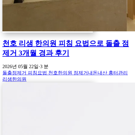
천호 리샘 한의원 피침 요법으로 돌출 점
제거 3개월 경과 후기
2026년 05월 22일
·
3 분
돌출점제거
피침요법
천호한의원
점제거내돈내산
흉터관리
리샘한의원