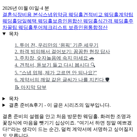
2026년 01월 01일
·
4 분
결혼식장비용
본식스냅위약금
웨딩홀견적비교
웨딩홀계약팁
웨딩홀당일혜택
웨딩홀보증인원합산
웨딩홀식간격
웨딩홀주
차꿀팁
웨딩홀투어체크리스트
보증인원통합정산
목차
1. 투어 전, 우리만의 ‘원픽’ 기준 세우기
2. 하객 빙의해서 걸어보기: 꼼꼼한 현장 답사
3. 주차장, 숫자놀음에 속지 마세요 🚗
4. 견적서, 돋보기 들고 다시 봅시다 🔍
5. “스냅 업체, 제가 고르면 안 되나요?”
6. 계약서의 깨알 같은 글씨가 나를 지킨다 🛡️
📝 마지막 당부
목차
결혼 준비&후기 - 이 글은 시리즈의 일부입니다.
결혼 준비의 설렘을 안고 처음 방문한 웨딩홀. 화려한 조명과
꽃장식에 마음을 뺏기기 십상이죠. “여기서 하면 정말 예쁘겠
다!“라는 생각이 드는 순간, 덜컥 계약서에 서명하고 싶어질지
도 모릅니다.