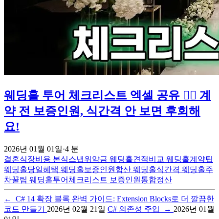
웨딩홀 투어 체크리스트 엑셀 공유 👰‍♀️ 계
약 전 보증인원, 식간격 안 보면 후회해
요!
2026년 01월 01일
·
4 분
결혼식장비용
본식스냅위약금
웨딩홀견적비교
웨딩홀계약팁
웨딩홀당일혜택
웨딩홀보증인원합산
웨딩홀식간격
웨딩홀주
차꿀팁
웨딩홀투어체크리스트
보증인원통합정산
←
C# 14 확장 블록 완벽 가이드: Extension Blocks로 더 깔끔한
코드 만들기
2026년 02월 21일
C# 의존성 주입
→
2026년 01월