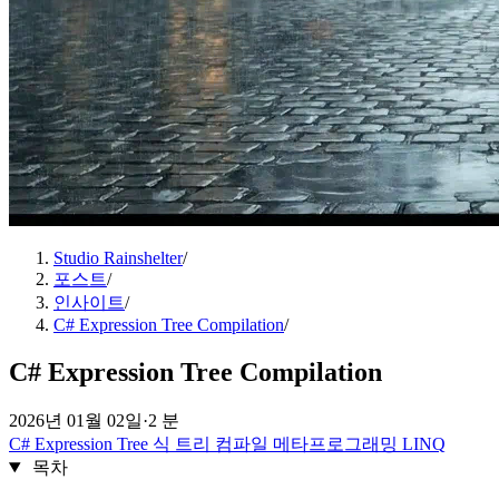
Studio Rainshelter
/
포스트
/
인사이트
/
C# Expression Tree Compilation
/
C# Expression Tree Compilation
2026년 01월 02일
·
2 분
C#
Expression Tree
식 트리
컴파일
메타프로그래밍
LINQ
목차