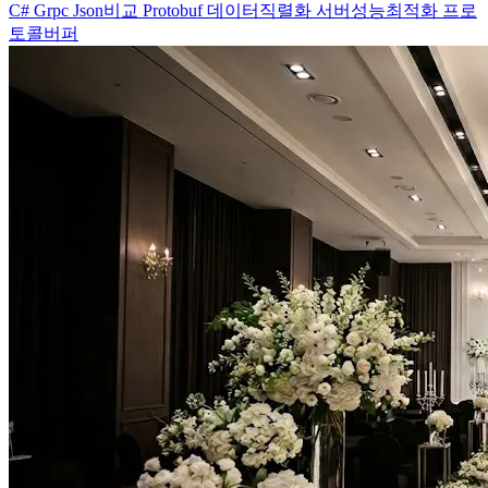
C#
Grpc
Json비교
Protobuf
데이터직렬화
서버성능최적화
프로
토콜버퍼